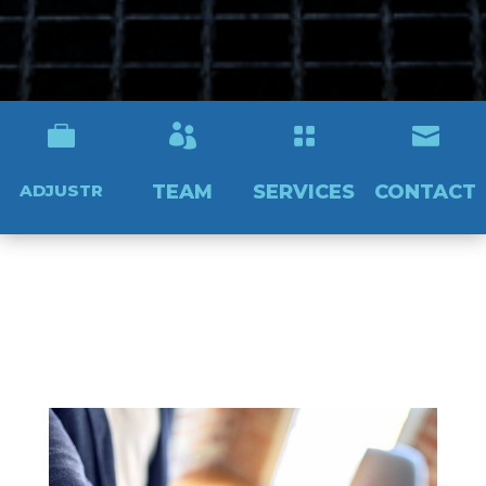




ADJUSTR
TEAM
SERVICES
CONTACT